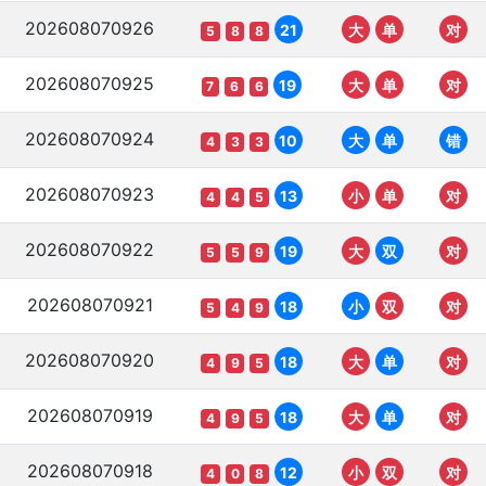
202608070926
21
大
单
对
5
8
8
202608070925
19
大
单
对
7
6
6
202608070924
10
大
单
错
4
3
3
202608070923
13
小
单
对
4
4
5
202608070922
19
大
双
对
5
5
9
202608070921
18
小
双
对
5
4
9
202608070920
18
大
单
对
4
9
5
202608070919
18
大
单
对
4
9
5
202608070918
12
小
双
对
4
0
8