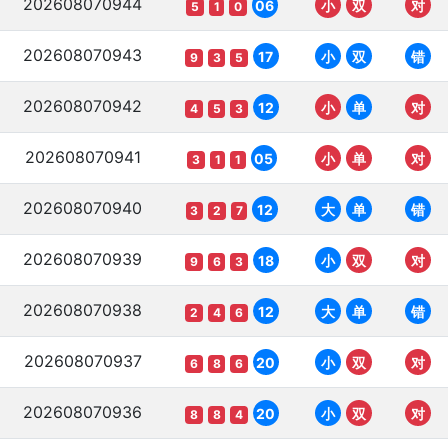
202608070944
06
小
双
对
5
1
0
202608070943
17
小
双
错
9
3
5
202608070942
12
小
单
对
4
5
3
202608070941
05
小
单
对
3
1
1
202608070940
12
大
单
错
3
2
7
202608070939
18
小
双
对
9
6
3
202608070938
12
大
单
错
2
4
6
202608070937
20
小
双
对
6
8
6
202608070936
20
小
双
对
8
8
4