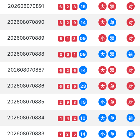
202608070891
16
大
双
对
6
2
8
202608070890
14
大
单
对
3
2
9
202608070889
09
小
双
对
5
1
3
202608070888
09
大
双
错
0
8
1
202608070887
14
大
双
对
6
2
6
202608070886
23
大
单
对
6
8
9
202608070885
19
小
单
对
2
9
8
202608070884
10
大
单
错
4
4
2
202608070883
14
小
单
错
7
2
5