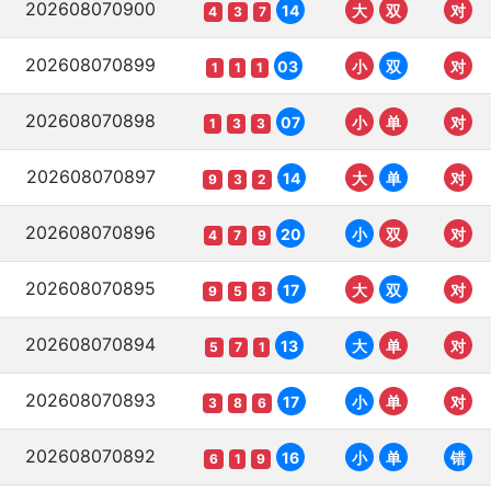
202608070900
14
大
双
对
4
3
7
202608070899
03
小
双
对
1
1
1
202608070898
07
小
单
对
1
3
3
202608070897
14
大
单
对
9
3
2
202608070896
20
小
双
对
4
7
9
202608070895
17
大
双
对
9
5
3
202608070894
13
大
单
对
5
7
1
202608070893
17
小
单
对
3
8
6
202608070892
16
小
单
错
6
1
9